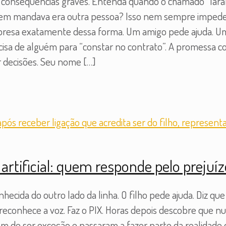
consequências graves. Entenda quando o chamado “lara
m mandava era outra pessoa? Isso nem sempre impede u
esa exatamente dessa forma. Um amigo pede ajuda. Um f
cisa de alguém para “constar no contrato”. A promessa co
ar decisões. Seu nome
[…]
 artificial: quem responde pelo prejuí
cida do outro lado da linha. O filho pede ajuda. Diz que
econhece a voz. Faz o PIX. Horas depois descobre que nun
ram de ser exceção e passaram a fazer parte da realidade d