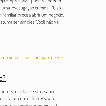
nja empresarial” pode responder
ma investigação criminal. “É só
amiliar precisa abrir um negócio.
stuma ser simples. Você não vai
zo?
 perdeu o celular. Está usando
ca falou com o filho. A voz foi
e muitas famílias brasileiras. O