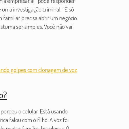
nja empresarial” pode responder
ma investigação criminal. “É só
amiliar precisa abrir um negócio.
stuma ser simples. Você não vai
zo?
 perdeu o celular. Está usando
ca falou com o filho. A voz foi
e muitas famílias brasileiras. O