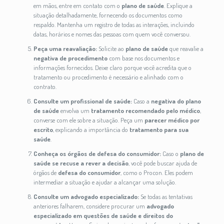
em mãos, entre em contato com o
plano de saúde
. Explique a
situação detalhadamente, fornecendo os documentos como
respaldo. Mantenha um registro de todas as interações, incluindo
datas, horários e nomes das pessoas com quem você conversou.
Peça uma reavaliação:
Solicite ao
plano de saúde
que reavalie a
negativa de procedimento
com base nos documentos e
informações fornecidos. Deixe claro porque você acredita que o
tratamento ou procedimento é necessário e alinhado com o
contrato.
Consulte um profissional de saúde:
Caso a
negativa do plano
de saúde
envolva um
tratamento recomendado pelo médico
,
converse com ele sobre a situação. Peça um
parecer médico por
escrito
, explicando a importância do
tratamento para sua
saúde
.
Conheça os órgãos de defesa do consumidor:
Caso o
plano de
saúde se recuse a rever a decisão
, você pode buscar ajuda de
órgãos de
defesa do consumidor
, como o Procon. Eles podem
intermediar a situação e ajudar a alcançar uma solução.
Consulte um advogado especializado:
Se todas as tentativas
anteriores falharem, considere procurar um
advogado
especializado em questões de saúde e direitos do