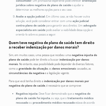
consumidor
. Um profissional experiente pode oferecer
orientação
jurídica sobre negativa de plano de saúde
e ajudar a
determinar as melhores opções para o seu caso.
Avalie a opção judicial:
Em último caso, se não houver outra
solução, você pode considerar entrar com uma
ação judicial
contra plano de saúde
para garantir seus direitos. Um
advogado
especialista em saúde
pode avaliar a viabilidade dessa opção e
orientá-lo sobre os passos a seguir.
Quem teve negativa de plano de saúde tem direito
a receber indenização por danos morais?
Sim, em muitos casos, uma pessoa que recebeu uma
negativa injusta do
plano de saúde
pode ter direito a buscar
indenização por danos
morais
. No entanto, essa possibilidade pode depender de diversos fatores,
como a
gravidade da situação
, os
danos emocionais
causados, as
circunstâncias da negativa
e a legislação vigente.
Para que você tenha direito a
indenização por danos morais por
negativa do plano de saúde
, é necessário que se comprove:
Negativa injusta:
Deve ficar demonstrado que a
negativa do
plano de saúde foi injusta
, ou seja, que o
tratamento médico
recusado
ou
procedimento médico recusado
estava de acordo