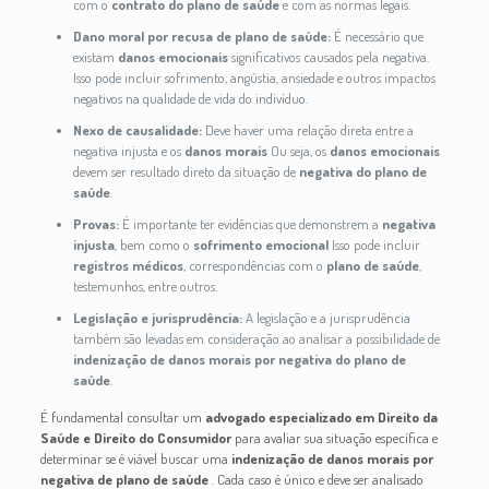
com o
contrato do plano de saúde
e com as normas legais.
Dano moral por recusa de plano de saúde:
É necessário que
existam
danos emocionais
significativos causados pela negativa.
Isso pode incluir sofrimento, angústia, ansiedade e outros impactos
negativos na qualidade de vida do indivíduo.
Nexo de causalidade:
Deve haver uma relação direta entre a
negativa injusta e os
danos morais
Ou seja, os
danos emocionais
devem ser resultado direto da situação de
negativa do plano de
saúde
.
Provas:
É importante ter evidências que demonstrem a
negativa
injusta
, bem como o
sofrimento emocional
Isso pode incluir
registros médicos
, correspondências com o
plano de saúde
,
testemunhos, entre outros.
Legislação e jurisprudência:
A legislação e a jurisprudência
também são levadas em consideração ao analisar a possibilidade de
indenização de danos morais por negativa do plano de
saúde
.
É fundamental consultar um
advogado especializado em Direito da
Saúde e Direito do Consumidor
para avaliar sua situação específica e
determinar se é viável buscar uma
indenização de danos morais por
negativa de plano de saúde
. Cada caso é único e deve ser analisado