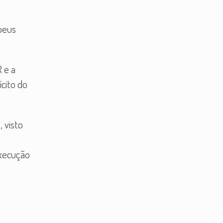
peus
 e a
cito do
 visto
execução