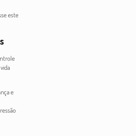
sse este
s
ontrole
 vida
ança e
pressão