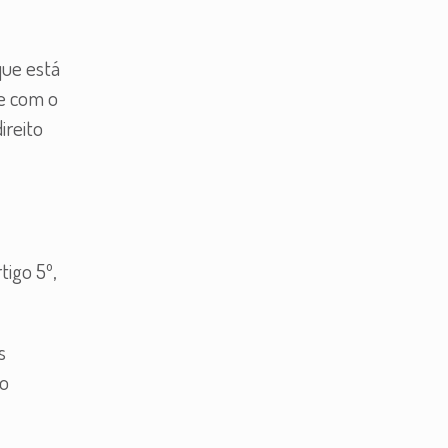
que está
 e com o
ireito
tigo 5º,
s
do