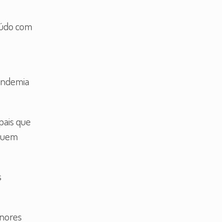
teúdo com
pandemia
pais que
ssuem
s
enores