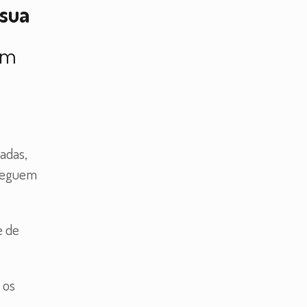
 sua
em
adas,
nseguem
e de
 os