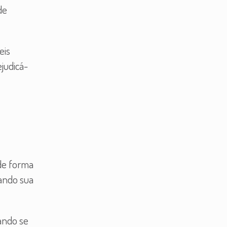
de
eis
judicá-
de forma
mando sua
ando se