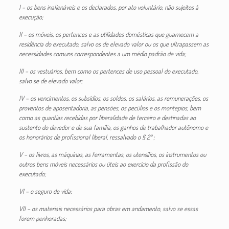
I – os bens inalienáveis e os declarados, por ato voluntário, não sujeitos à
execução;
II – os móveis, os pertences e as utilidades domésticas que guarnecem a
residência do executado, salvo os de elevado valor ou os que ultrapassem as
necessidades comuns correspondentes a um médio padrão de vida;
III – os vestuários, bem como os pertences de uso pessoal do executado,
salvo se de elevado valor;
IV – os vencimentos, os subsídios, os soldos, os salários, as remunerações, os
proventos de aposentadoria, as pensões, os pecúlios e os montepios, bem
como as quantias recebidas por liberalidade de terceiro e destinadas ao
sustento do devedor e de sua família, os ganhos de trabalhador autônomo e
os honorários de profissional liberal, ressalvado o § 2º ;
V – os livros, as máquinas, as ferramentas, os utensílios, os instrumentos ou
outros bens móveis necessários ou úteis ao exercício da profissão do
executado;
VI – o seguro de vida;
VII – os materiais necessários para obras em andamento, salvo se essas
forem penhoradas;