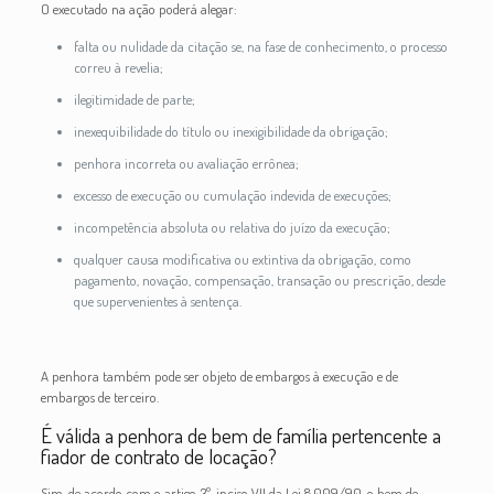
O executado na ação poderá alegar:
falta ou nulidade da citação se, na fase de conhecimento, o processo
correu à revelia;
ilegitimidade de parte;
inexequibilidade do título ou inexigibilidade da obrigação;
penhora incorreta ou avaliação errônea;
excesso de execução ou cumulação indevida de execuções;
incompetência absoluta ou relativa do juízo da execução;
qualquer causa modificativa ou extintiva da obrigação, como
pagamento, novação, compensação, transação ou prescrição, desde
que supervenientes à sentença.
A penhora também pode ser objeto de embargos à execução e de
embargos de terceiro.
É válida a penhora de bem de família pertencente a
fiador de contrato de locação?
Sim, de acordo com o artigo 3º, inciso VII da Lei 8.009/90, o bem de