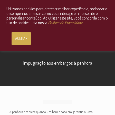
Utilizamos cookies para oferecer melhor experiência, melhorar o
Consultoria Jurídica OnLine
desempenho, analisar como você interage em nosso site e
personalizar conteúdo. Ao utilizar este site, você concorda com o
uso de cookies. Leia nossa
Política de Privacidade
ACEITAR
Impugnação aos embargos à penhora
A penhora acontece quando um bem é dado em garantia a uma