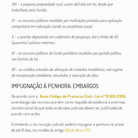
VIII – a pequena propriedade rural, assim definida em lei, desde que
trabalhada pela família;
IX – os recursos públicos recebidos por instituições privadas para aplicação
compulsória em educação, saúde ou assistência social;
X – a quantia depositada em caderneta de poupança, até o limite de 40
(quarenta) salários-mínimos;
XI – os recursos públicos do fundo partidário recebidos por partido político,
nos termos da lei;
XII – os créditos oriundos de alienação de unidades imobiliárias, sob regime
de incorporação imobiliária, vinculados à execução da obra.
IMPUGNAÇÃO À PENHORA: EMBARGOS
De acordo com o
Novo Código de Processo Civil – Lei nº 13.105/2015
,
os embargos são recursos que têm como respaldo de existência a premissa
constitucional de que todas as decisões judiciais devem ser justificadas de
acordo com as leis.
Entretanto, o réu na ação judicial, poderá impugnar a penhora no prazo
de até 15 dias, nos moldes do artigo
525 do Novo CPC
.