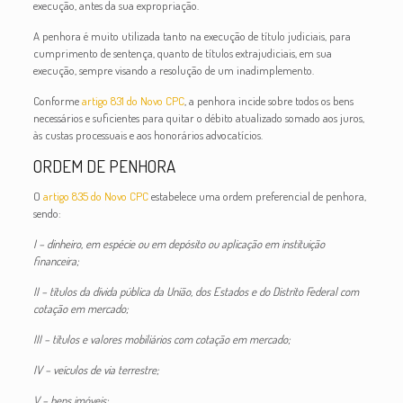
execução, antes da sua expropriação.
A penhora é muito utilizada tanto na execução de título judiciais, para
cumprimento de sentença, quanto de títulos extrajudiciais, em sua
execução, sempre visando a resolução de um inadimplemento.
Conforme
artigo 831 do Novo CPC
, a penhora incide sobre todos os bens
necessários e suficientes para quitar o débito atualizado somado aos juros,
às custas processuais e aos honorários advocatícios.
ORDEM DE PENHORA
O
artigo 835 do Novo CPC
estabelece uma ordem preferencial de penhora,
sendo:
I – dinheiro, em espécie ou em depósito ou aplicação em instituição
financeira;
II – títulos da dívida pública da União, dos Estados e do Distrito Federal com
cotação em mercado;
III – títulos e valores mobiliários com cotação em mercado;
IV – veículos de via terrestre;
V – bens imóveis;