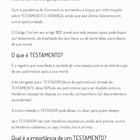
Com a pandemia do Coronavírus, aumentou a busca por informações
sobre TESTAMENTO E HERANÇA, sendo que este último falaremos em
outra oportunidade.
O Código Civil em seu artigo 1857, prevê que toda pessoa capaz pode dispor,
por testamento, da totalidade dos seus bens, ou de parte deles, para depois
de sua morte.
O que é TESTAMENTO?
É o registro que manifesta a vontade de uma pessoa acerca da distribuição
do seu patrimônio após a sua morte.
A lei obrigada que o TESTADOR (dono do patrimônio), através do
TESTAMENTO, deixe 50% do seu patrimônio para ser dividido entre os
herdeiros necessários (esposa ou marido, companheiro (a), descendentes e
ascendentes).
A outra metade, o TESTADOR pode deixar ou doar para quem desejar.
Se o TESTADOR não tiver herdeiros necessários, então será preciso incluir
os herdeiros colaterais, ou seja, irmãos, tios e primos.
Qual é a importância de um TESTAMENTO?