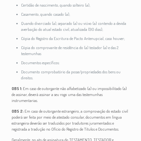
Certidão de nascimento, quando solteiro (a);
Casamento, quando casado (a);
Quando divorciado (a), separado (a) ou viúvo (a) contendo a devida
averbação do atual estado civil, atualizada (90 dias);
Cópia do Registro da Escritura de Pacto Antenupcial, caso houver;
Cópia do comprovante de residência do (a) testador (a) e das 2
testemunhas
Documentos específicos:
Documento comprobatório da posse/propriedades dos bens ou
direitos.
OBS 1:
Em caso de outorgante não alfabetizado (a) ou impossibilitado (a)
de assinar, deverá assinar a seu rogo uma das testemunhas
instrumentarias.
OBS 2:
Em caso de outorgante estrangeiro, a comprovação do estado civil
poderá ser feita por meio de atestado consular, documentos em língua
estrangeira deverão ser traduzidos por tradutores juramentados e
registrada a tradução no Ofício do Registro de Títulos e Documentos.
Geralmente, no ato de assinatura do TESTAMENTO, TESTADOR e