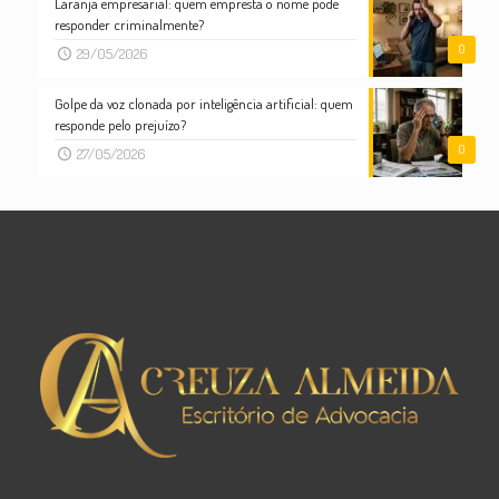
Laranja empresarial: quem empresta o nome pode
responder criminalmente?
0
29/05/2026
Golpe da voz clonada por inteligência artificial: quem
responde pelo prejuízo?
0
27/05/2026