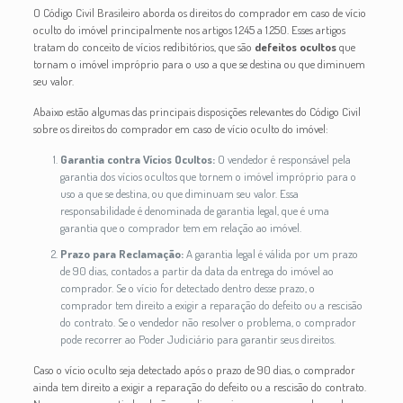
O Código Civil Brasileiro aborda os direitos do comprador em caso de vício
oculto do imóvel principalmente nos artigos 1.245 a 1.250. Esses artigos
tratam do conceito de vícios redibitórios, que são
defeitos ocultos
que
tornam o imóvel impróprio para o uso a que se destina ou que diminuem
seu valor.
Abaixo estão algumas das principais disposições relevantes do Código Civil
sobre os direitos do comprador em caso de vício oculto do imóvel:
Garantia contra Vícios Ocultos:
O vendedor é responsável pela
garantia dos vícios ocultos que tornem o imóvel impróprio para o
uso a que se destina, ou que diminuam seu valor. Essa
responsabilidade é denominada de garantia legal, que é uma
garantia que o comprador tem em relação ao imóvel.
Prazo para Reclamação:
A garantia legal é válida por um prazo
de 90 dias, contados a partir da data da entrega do imóvel ao
comprador. Se o vício for detectado dentro desse prazo, o
comprador tem direito a exigir a reparação do defeito ou a rescisão
do contrato. Se o vendedor não resolver o problema, o comprador
pode recorrer ao Poder Judiciário para garantir seus direitos.
Caso o vício oculto seja detectado após o prazo de 90 dias, o comprador
ainda tem direito a exigir a reparação do defeito ou a rescisão do contrato.