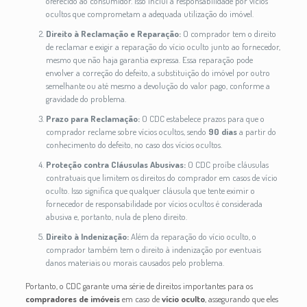
oferecido ao consumidor. Isso inclui a responsabilidade por vícios
ocultos que comprometam a adequada utilização do imóvel.
Direito à Reclamação e Reparação:
O comprador tem o direito
de reclamar e exigir a reparação do vício oculto junto ao fornecedor,
mesmo que não haja garantia expressa. Essa reparação pode
envolver a correção do defeito, a substituição do imóvel por outro
semelhante ou até mesmo a devolução do valor pago, conforme a
gravidade do problema.
Prazo para Reclamação:
O CDC estabelece prazos para que o
comprador reclame sobre vícios ocultos, sendo
90 dias
a partir do
conhecimento do defeito, no caso dos vícios ocultos.
Proteção contra Cláusulas Abusivas:
O CDC proíbe cláusulas
contratuais que limitem os direitos do comprador em casos de vício
oculto. Isso significa que qualquer cláusula que tente eximir o
fornecedor de responsabilidade por vícios ocultos é considerada
abusiva e, portanto, nula de pleno direito.
Direito à Indenização:
Além da reparação do vício oculto, o
comprador também tem o direito à indenização por eventuais
danos materiais ou morais causados pelo problema.
Portanto, o CDC garante uma série de direitos importantes para os
compradores de imóveis
em caso de
vício oculto
, assegurando que eles