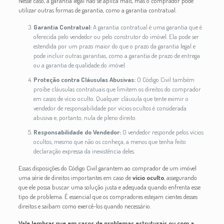
Nesse caso, a garantia legal não se aplica mais, mas o comprador pode
utilizar outras formas de garantia, como a garantia contratual.
Garantia Contratual:
A garantia contratual é uma garantia que é
oferecida pelo vendedor ou pelo construtor do imóvel. Ela pode ser
estendida por um prazo maior do que o prazo da garantia legal e
pode incluir outras garantias, como a garantia de prazo de entrega
ou a garantia de qualidade do imóvel.
Proteção contra Cláusulas Abusivas:
O Código Civil também
proíbe cláusulas contratuais que limitem os direitos do comprador
em casos de vício oculto. Qualquer cláusula que tente eximir o
vendedor de responsabilidade por vícios ocultos é considerada
abusiva e, portanto, nula de pleno direito.
Responsabilidade do Vendedor:
O vendedor responde pelos vícios
ocultos, mesmo que não os conheça, a menos que tenha feito
declaração expressa da inexistência deles.
Essas disposições do Código Civil garantem ao comprador de um imóvel
uma série de direitos importantes em caso de
vício oculto
, assegurando
que ele possa buscar uma solução justa e adequada quando enfrenta esse
tipo de problema. É essencial que os compradores estejam cientes desses
direitos e saibam como exercê-los quando necessário.
Vale lembrar que em casos de problemas estruturais ou com a