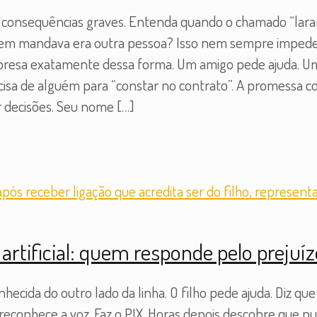
consequências graves. Entenda quando o chamado “lara
m mandava era outra pessoa? Isso nem sempre impede u
esa exatamente dessa forma. Um amigo pede ajuda. Um f
cisa de alguém para “constar no contrato”. A promessa co
ar decisões. Seu nome
[…]
 artificial: quem responde pelo prejuí
cida do outro lado da linha. O filho pede ajuda. Diz que
econhece a voz. Faz o PIX. Horas depois descobre que nun