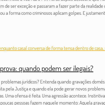
ram de ser exceção e passaram a fazer parte da realidade d
u a forma como criminosos aplicam golpes. E justamente
rova: quando podem ser ilegais?
r problemas jurídicos? Entenda quando gravações domést
ta pela Justiça e quando ela pode gerar novos problemas
s. Uma ofensa é feita. Uma agressão acontece. Instintiv
ue poucas pessoas fazem naquele momento: Aquela grava