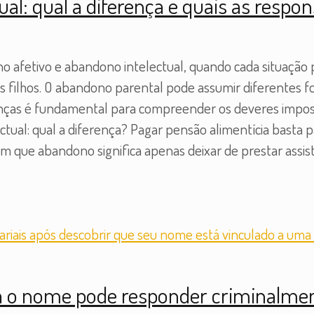
ual: qual a diferença e quais as respon
 afetivo e abandono intelectual, quando cada situação p
e os filhos. O abandono parental pode assumir diferentes
enças é fundamental para compreender os deveres imposto
ectual: qual a diferença? Pagar pensão alimentícia basta 
 que abandono significa apenas deixar de prestar assist
a o nome pode responder criminalme