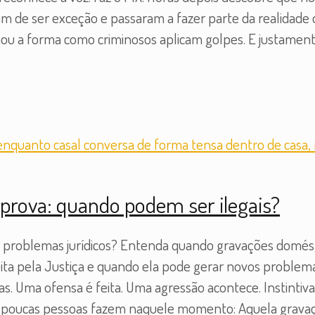
ram de ser exceção e passaram a fazer parte da realidade d
u a forma como criminosos aplicam golpes. E justamente
rova: quando podem ser ilegais?
r problemas jurídicos? Entenda quando gravações domést
ta pela Justiça e quando ela pode gerar novos problemas
s. Uma ofensa é feita. Uma agressão acontece. Instintiv
ue poucas pessoas fazem naquele momento: Aquela grava