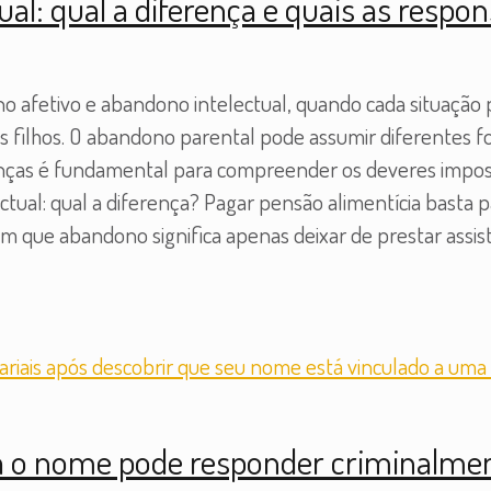
ual: qual a diferença e quais as respon
 afetivo e abandono intelectual, quando cada situação p
e os filhos. O abandono parental pode assumir diferentes
enças é fundamental para compreender os deveres imposto
ectual: qual a diferença? Pagar pensão alimentícia basta 
 que abandono significa apenas deixar de prestar assist
a o nome pode responder criminalme