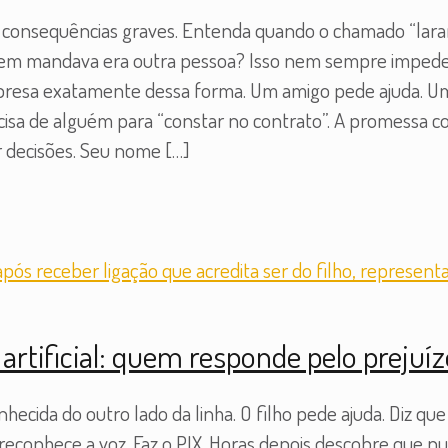
consequências graves. Entenda quando o chamado “lara
m mandava era outra pessoa? Isso nem sempre impede u
esa exatamente dessa forma. Um amigo pede ajuda. Um f
cisa de alguém para “constar no contrato”. A promessa co
ar decisões. Seu nome
[…]
 artificial: quem responde pelo prejuí
cida do outro lado da linha. O filho pede ajuda. Diz que
econhece a voz. Faz o PIX. Horas depois descobre que nun