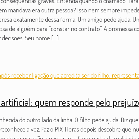
consequências graves. Entenda quando o chamado “lara
m mandava era outra pessoa? Isso nem sempre impede u
esa exatamente dessa forma. Um amigo pede ajuda. Um f
cisa de alguém para “constar no contrato”. A promessa co
ar decisões. Seu nome
[…]
 artificial: quem responde pelo prejuí
cida do outro lado da linha. O filho pede ajuda. Diz que
econhece a voz. Faz o PIX. Horas depois descobre que nun
ram de ser exceção e passaram a fazer parte da realidade d