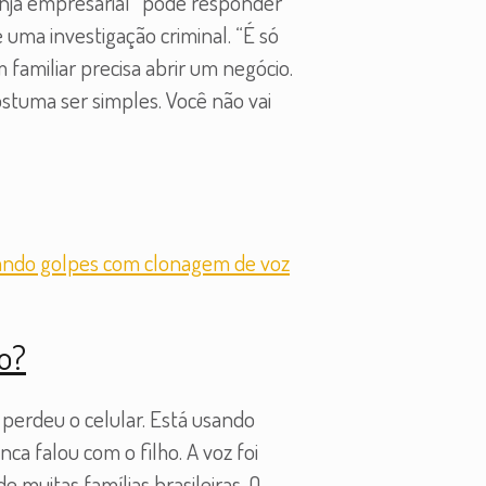
nja empresarial” pode responder
ma investigação criminal. “É só
amiliar precisa abrir um negócio.
stuma ser simples. Você não vai
zo?
 perdeu o celular. Está usando
ca falou com o filho. A voz foi
e muitas famílias brasileiras. O