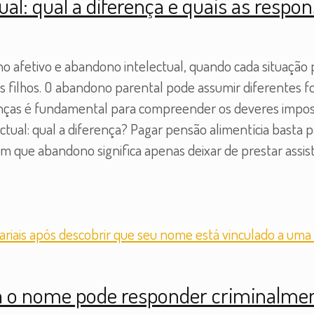
ual: qual a diferença e quais as respon
 afetivo e abandono intelectual, quando cada situação p
e os filhos. O abandono parental pode assumir diferentes
enças é fundamental para compreender os deveres imposto
ectual: qual a diferença? Pagar pensão alimentícia basta 
 que abandono significa apenas deixar de prestar assist
a o nome pode responder criminalme