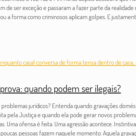
ram de ser exceção e passaram a fazer parte da realidade d
u a forma como criminosos aplicam golpes. E justamente
rova: quando podem ser ilegais?
r problemas jurídicos? Entenda quando gravações domést
ta pela Justiça e quando ela pode gerar novos problemas
s. Uma ofensa é feita. Uma agressão acontece. Instintiv
ue poucas pessoas fazem naquele momento: Aquela grava