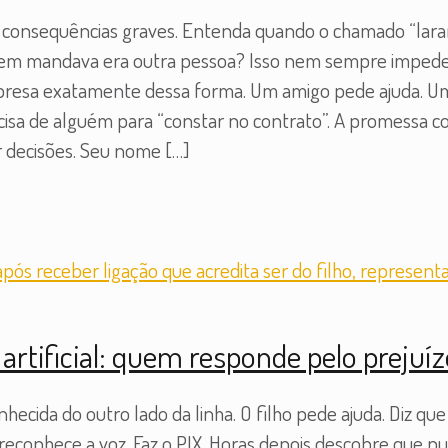
consequências graves. Entenda quando o chamado “lara
m mandava era outra pessoa? Isso nem sempre impede u
esa exatamente dessa forma. Um amigo pede ajuda. Um f
cisa de alguém para “constar no contrato”. A promessa co
ar decisões. Seu nome
[…]
 artificial: quem responde pelo prejuí
cida do outro lado da linha. O filho pede ajuda. Diz que
econhece a voz. Faz o PIX. Horas depois descobre que nun