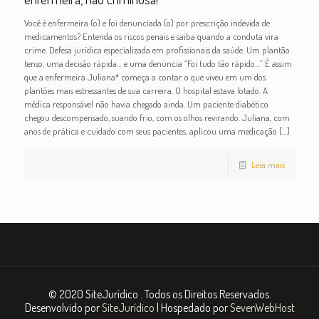
Você é enfermeira (o) e foi denunciada (o) por prescrição indevida de
medicamentos? Entenda os riscos penais e saiba quando a conduta vira
crime. Defesa jurídica especializada em profissionais da saúde. Um plantão
tenso, uma decisão rápida… e uma denúncia “Foi tudo tão rápido…” É assim
que a enfermeira Juliana* começa a contar o que viveu em um dos
plantões mais estressantes de sua carreira. O hospital estava lotado. A
médica responsável não havia chegado ainda. Um paciente diabético
chegou descompensado, suando frio, com os olhos revirando. Juliana, com
anos de prática e cuidado com seus pacientes, aplicou uma medicação
[…]
Leia mais
© 2020 SiteJurídico . Todos os Direitos Reservados.
Desenvolvido por
SiteJurídico
| Hospedado por
SevenWebHost