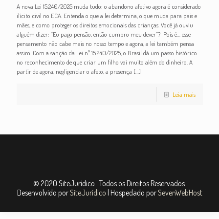
A nova Lei 15.240/2025 muda tudo: o abandono afetivo agora é considerado
ilícito civil no ECA. Entenda o que a lei determina, o que muda para pais e
mães, e como proteger os direitos emocionais das crianças. Você já ouviu
alguém dizer: “Eu pago pensão, então cumpro meu dever”? Pois é… esse
pensamento não cabe mais no nosso tempo e agora, a lei também pensa
assim. Com a sanção da Lei nº 15.240/2025, o Brasil dá um passo histórico
no reconhecimento de que criar um filho vai muito além do dinheiro. A
partir de agora, negligenciar o afeto, a presença
[…]
Leia mais
© 2020 SiteJurídico . Todos os Direitos Reservados.
Desenvolvido por
SiteJurídico
| Hospedado por
SevenWebHost