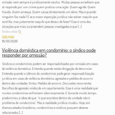
omissão nem sempre é juridicamente neutra Muitas pessoas acreditam que
só responde por um crime quem pratica uma ação. Quem agride. Quem
frauda. Quem ameaça. Quem causa diretamente um dano. Mas e quando
ninguém faz nada? E se a maior exposição jurídica não estiver naquilo que
você fez, mas justamente naquilo que deixou de fazer? Essa é uma das
situações que mais surpreendem pessoas investigadas e que
[…]
Gostou disso?
0
Leia mais
18/05/2026
Violência doméstica em condomínio: o síndico pode
responder por omissão?
Síndicos e condomínios podem ser responsabilizados por omissão em casos
de violência doméstica. Entenda quando existe obrigação de denunciar.
Entenda quando o silêncio do condomínio pode gerar responsabilização
jurídica em casos de violência doméstica, agressões e pedidos de socorro
dentro das unidades. Gritos. Pedidos de socorro. Discussões recorrentes.
Barulhos de agressão vindos de um apartamento. Essa é uma realidade que
muitos condomínios enfrentam silenciosamente. E durante muito tempo,
predominou a ideia de que: “o que acontece dentro da unidade não é
problema do condomínio.” Mas a realidade jurídica mudou. Hoje, em
diversos estados brasileiros, condomínios e síndicos possuem deveres
relacionados
[…]