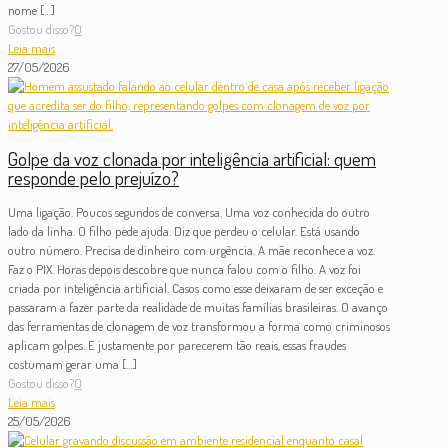
nome
[…]
Gostou disso?
0
Leia mais
27/05/2026
Golpe da voz clonada por inteligência artificial: quem
responde pelo prejuízo?
Uma ligação. Poucos segundos de conversa. Uma voz conhecida do outro
lado da linha. O filho pede ajuda. Diz que perdeu o celular. Está usando
outro número. Precisa de dinheiro com urgência. A mãe reconhece a voz.
Faz o PIX. Horas depois descobre que nunca falou com o filho. A voz foi
criada por inteligência artificial. Casos como esse deixaram de ser exceção e
passaram a fazer parte da realidade de muitas famílias brasileiras. O avanço
das ferramentas de clonagem de voz transformou a forma como criminosos
aplicam golpes. E justamente por parecerem tão reais, essas fraudes
costumam gerar uma
[…]
Gostou disso?
0
Leia mais
25/05/2026