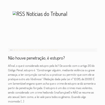
Notícias do Tribunal
Não houve penetração, é estupro?
Afinal, o que é considerado estupro pela lei? De acordo com o artigo 213 do
Código Penal, estupro é: “Constranger alguém, mediante violência ou grave
ameaça, a ter conjunção carnal ou a praticar ou permitir que com ele se
pratique outro ato libidinoso” (Redação dada pela Lei nº 12.015, de 2009) É
um lamentável engano quem acha que o crime de estupro se dá somente a
partir da penetração forçada. O estupro é um dos crimes mais violentos,
sendo considerado um crime hediondo (inafiançável) e NÃO se resume ao
ato sexual, bem como, a lei vale para todos os gêneros. Quando algo
incomoda
[…]