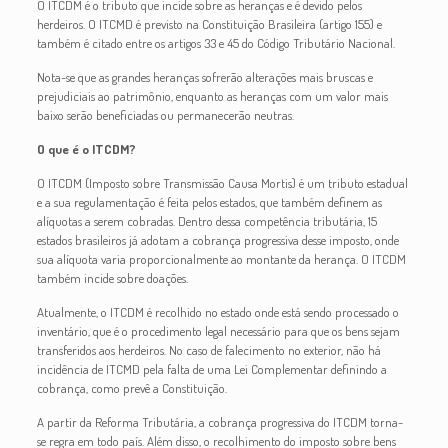
O ITCDM é o tributo que incide sobre as heranças e é devido pelos
herdeiros. O ITCMD é previsto na Constituição Brasileira (artigo 155) e
também é citado entre os artigos 33 e 45 do Código Tributário Nacional.
Nota-se que as grandes heranças sofrerão alterações mais bruscas e
prejudiciais ao patrimônio, enquanto as heranças com um valor mais
baixo serão beneficiadas ou permanecerão neutras.
O que é o ITCDM?
O ITCDM (Imposto sobre Transmissão Causa Mortis) é um tributo estadual
e a sua regulamentação é feita pelos estados, que também definem as
alíquotas a serem cobradas. Dentro dessa competência tributária, 15
estados brasileiros já adotam a cobrança progressiva desse imposto, onde
sua alíquota varia proporcionalmente ao montante da herança. O ITCDM
também incide sobre doações.
Atualmente, o ITCDM é recolhido no estado onde está sendo processado o
inventário, que é o procedimento legal necessário para que os bens sejam
transferidos aos herdeiros. No caso de falecimento no exterior, não há
incidência de ITCMD pela falta de uma Lei Complementar definindo a
cobrança, como prevê a Constituição.
A partir da Reforma Tributária, a cobrança progressiva do ITCDM torna-
se regra em todo país. Além disso, o recolhimento do imposto sobre bens