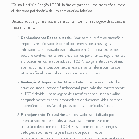
“Causa Mortis” e Doação (ITCDM)a fim de garantir uma transição suave e
eficiente do patrimônio de um ente querido falecido.
Destaco aqui, algumas razões para contar com um advogado de sucessões
nesse momento:
Conhecimento Especializado:
Lidar com questões de sucessão e
impostos relacionados é complexo e envolve detalhes legais
intricados. Um advogado especializado em Direito das Sucessões
possui o conhecimento profundo das leis pertinentes, regulamentos
e procedimentos relacionados ao ITCDM. Isso garante que você não
apenas cumpra suas obrigações legais, mas também otimize sua
situação fiscal de acordo com as opções disponíveis.
Avaliação Adequada dos Ativos:
Determinar o valor justo dos
ativos de uma sucessão é fundamental para calcular corretamente
o ITCDM devido. Um advogado de sucessões pode ajudar a avaliar
adequadamente os bens, propriedades e ativos envolvidos, evitando
discrepâncias e possíveis disputas com as autoridades fiscais.
Planejamento Tributário:
Um advogado especializado pode
orientar você sobre estratégias legais para minimizar o impacto
tributário decorrente do ITCDM. Eles podem explorar isenções,
deduções e outras vantagens fiscais que podem reduzir
substancialmente o montante do imposto devido, preservando assim