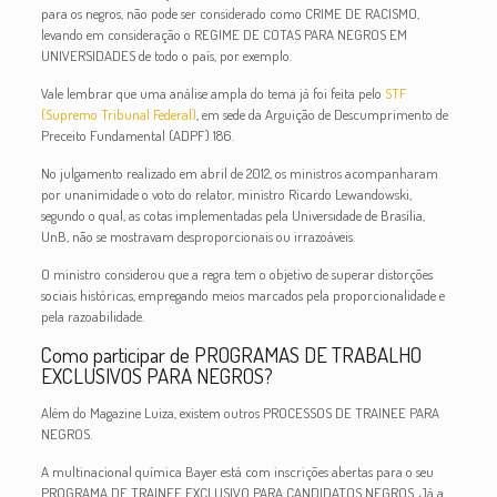
para os negros, não pode ser considerado como CRIME DE RACISMO,
levando em consideração o REGIME DE COTAS PARA NEGROS EM
UNIVERSIDADES de todo o país, por exemplo.
Vale lembrar que uma análise ampla do tema já foi feita pelo
STF
(Supremo Tribunal Federal)
, em sede da Arguição de Descumprimento de
Preceito Fundamental (ADPF) 186.
No julgamento realizado em abril de 2012, os ministros acompanharam
por unanimidade o voto do relator, ministro Ricardo Lewandowski,
segundo o qual, as cotas implementadas pela Universidade de Brasília,
UnB, não se mostravam desproporcionais ou irrazoáveis.
O ministro considerou que a regra tem o objetivo de superar distorções
sociais históricas, empregando meios marcados pela proporcionalidade e
pela razoabilidade.
Como participar de PROGRAMAS DE TRABALHO
EXCLUSIVOS PARA NEGROS?
Além do Magazine Luiza, existem outros PROCESSOS DE TRAINEE PARA
NEGROS.
A multinacional química Bayer está
com inscrições abertas para o seu
PROGRAMA DE TRAINEE EXCLUSIVO PARA CANDIDATOS NEGROS. Já
a