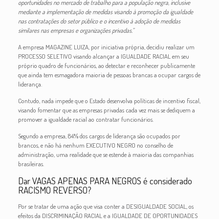
oportunidades no mercado de trabalho para a população negra, inclusive
mediante a implementação de medidas visando à promoção da igualdade
nas contratações do setor público e o incentivo à adoção de medidas
similares nas empresas e organizações privadas.”
A empresa MAGAZINE LUIZA, por iniciativa própria, decidiu realizar um
PROCESSO SELETIVO visando alcançar a IGUALDADE RACIAL em seu
próprio quadro de funcionários, ao detectar e reconhecer publicamente
que ainda tem esmagadora maioria de pessoas brancas a ocupar cargos de
liderança.
Contudo, nada impede que o Estado desenvolva políticas de incentivo fiscal,
visando fomentar que as empresas privadas cada vez mais se dediquem a
promover a igualdade racial ao contratar funcionários.
Segundo a empresa, 84% dos cargos de liderança são ocupados por
brancos, e não há nenhum EXECUTIVO NEGRO no conselho de
administração, uma realidade que se estende à maioria das companhias
brasileiras.
Dar VAGAS APENAS PARA NEGROS é considerado
RACISMO REVERSO?
Por se tratar de uma ação que visa conter a DESIGUALDADE SOCIAL, os
efeitos da DISCRIMINAÇÃO RACIAL
e a IGUALDADE DE OPORTUNIDADES