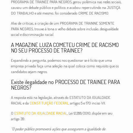
PROGRAMA DE TRAINEE PARA NEGROS, gerou polêmica nas redes sociais,
causou um debate público e político, e acabou repercutindo na JUSTIÇA
DO TRABALHO e até mesmo, foi considerado CRIME DE RACISMO.
Alvo de críticas, a criação de um PROGRAMA DE TRAINNE SOMENTE
PARA NEGROS, trouxe à tona o velho debate sobre inclusão,
desigualdade
social e discriminação racial.
A MAGAZINE LUIZA COMETEU CRIME DE RACISMO
NO SEU PROCESSO DE TRAINEE?
Expandindo a pergunta, podemos nos questionar se é lícito que uma
empresa privada faça uma seleção na qual coloca como requisito que os
candidatos sejam negros.
Existe ilegalidade no PROCESSO DE TRAINEE PARA
NEGROS?
A resposta está na legislação, através do ESTATUTO DA IGUALDADE
RACIAL e da
CONSTITUIÇÃO FEDERAL
, artigos 5 e 170 inciso VII.
O
ESTATUTO DA IGUALDADE RACIAL
, Lei 12.288/2010, dispõe em seu
artigo 39:
“O poder público promoverá ações que assegurem a igualdade de