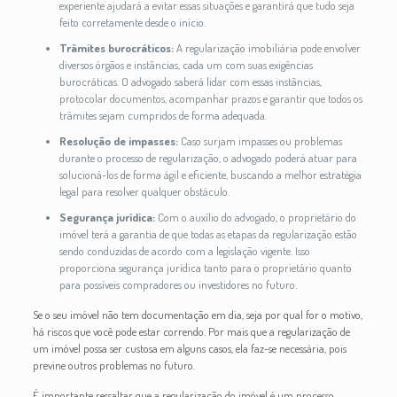
experiente ajudará a evitar essas situações e garantirá que tudo seja
feito corretamente desde o início.
Trâmites burocráticos:
A regularização imobiliária pode envolver
diversos órgãos e instâncias, cada um com suas exigências
burocráticas. O advogado saberá lidar com essas instâncias,
protocolar documentos, acompanhar prazos e garantir que todos os
trâmites sejam cumpridos de forma adequada.
Resolução de impasses:
Caso surjam impasses ou problemas
durante o processo de regularização, o advogado poderá atuar para
solucioná-los de forma ágil e eficiente, buscando a melhor estratégia
legal para resolver qualquer obstáculo.
Segurança jurídica:
Com o auxílio do advogado, o proprietário do
imóvel terá a garantia de que todas as etapas da regularização estão
sendo conduzidas de acordo com a legislação vigente. Isso
proporciona segurança jurídica tanto para o proprietário quanto
para possíveis compradores ou investidores no futuro.
Se o seu imóvel não tem documentação em dia, seja por qual for o motivo,
há riscos que você pode estar correndo. Por mais que a regularização de
um imóvel possa ser custosa em alguns casos, ela faz-se necessária, pois
previne outros problemas no futuro.
É importante ressaltar que a regularização do imóvel é um processo