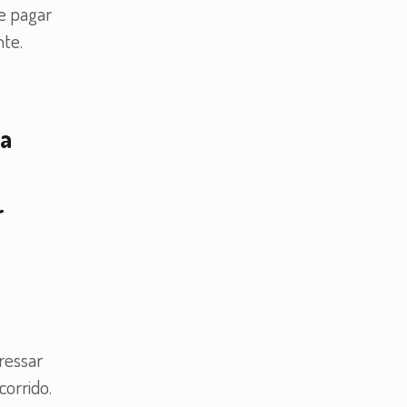
e pagar
te.
na
r
ressar
corrido.