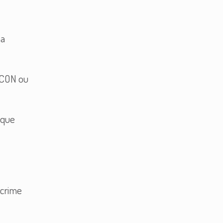
ha
ROCON ou
sque
 crime